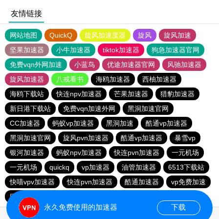
友情链接
网站地图
QuickQ
旋风加速度器
旋风
旋风加速
坚果加速器
小牛加速器
tiktok加速器
狗急加速器官网
免费vqn外网加速
小蓝鸟
优途加速器官网
风驰加速器
旋风加速器
八戒看书
海鸥加速器
西柚加速器
海鸥下载站
快连npv加速器
芒果加速器
猎豹加速器
新日港下载站
免费vqn加速外网
黑洞加速官网
CC加速器
蚂蚁vp加速器
黑洞加速
酷通vp加速器
黑洞加速官网
旋风pvn加速器
酷通vp加速器
暴雪vp
银河加速器
蚂蚁npv加速器
快连pvn加速器
一元机场
一元机场
quickq
vp加速器
油管加速器
6513下载站
快喵vpv加速器
快连pvn加速器
酷通加速器
vp免费加速
巴博下载站
6513下载站
ios加速器
CC加速器
永久免费使用的加速器
下载