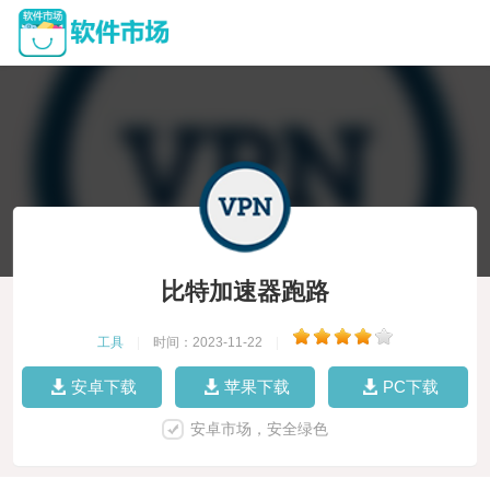
比特加速器跑路
工具
|
时间：2023-11-22
|
安卓下载
苹果下载
PC下载
安卓市场，安全绿色