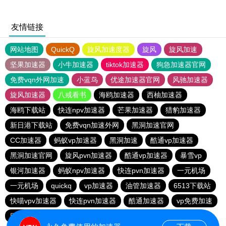
友情链接
网站地图
QuickQ
旋风加速度器
旋风
旋风加速
坚果加速器
小牛加速器
tiktok加速器
狗急加速器官网
免费vqn外网加速
小蓝鸟
优途加速器官网
风驰加速器
旋风加速器
八戒看书
海鸥加速器
西柚加速器
海鸥下载站
快连npv加速器
芒果加速器
猎豹加速器
新日港下载站
免费vqn加速外网
黑洞加速官网
CC加速器
蚂蚁vp加速器
黑洞加速
酷通vp加速器
黑洞加速官网
旋风pvn加速器
酷通vp加速器
暴雪vp
银河加速器
蚂蚁npv加速器
快连pvn加速器
一元机场
一元机场
quickq
vp加速器
油管加速器
6513下载站
快喵vpv加速器
快连pvn加速器
酷通加速器
vp免费加速
巴博下载站
6513下载站
ios加速器
CC加速器