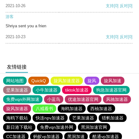
2021-10-26
支持
[0]
反对
[0]
游客
Shriya sent you a frien
2021-10-23
支持
[0]
反对
[0]
友情链接
网站地图
QuickQ
旋风加速度器
旋风
旋风加速
坚果加速器
小牛加速器
tiktok加速器
狗急加速器官网
免费vqn外网加速
小蓝鸟
优途加速器官网
风驰加速器
旋风加速器
八戒看书
海鸥加速器
西柚加速器
海鸥下载站
快连npv加速器
芒果加速器
猎豹加速器
新日港下载站
免费vqn加速外网
黑洞加速官网
CC加速器
蚂蚁vp加速器
黑洞加速
酷通vp加速器