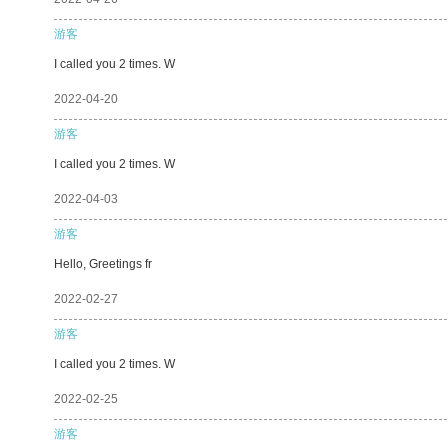
游客
I called you 2 times. W
2022-04-20
游客
I called you 2 times. W
2022-04-03
游客
Hello, Greetings fr
2022-02-27
游客
I called you 2 times. W
2022-02-25
游客