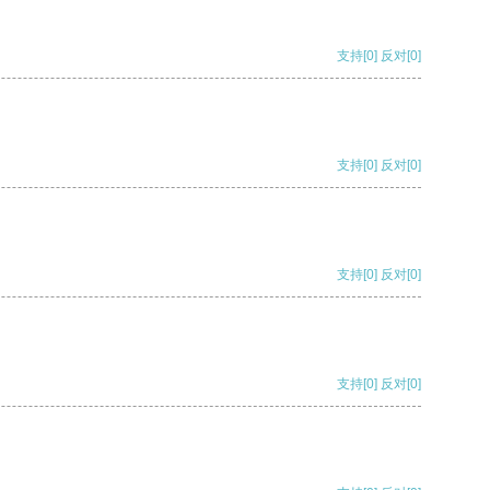
支持
[0]
反对
[0]
支持
[0]
反对
[0]
支持
[0]
反对
[0]
支持
[0]
反对
[0]