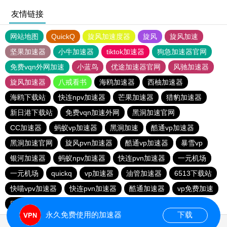
友情链接
网站地图
QuickQ
旋风加速度器
旋风
旋风加速
坚果加速器
小牛加速器
tiktok加速器
狗急加速器官网
免费vqn外网加速
小蓝鸟
优途加速器官网
风驰加速器
旋风加速器
八戒看书
海鸥加速器
西柚加速器
海鸥下载站
快连npv加速器
芒果加速器
猎豹加速器
新日港下载站
免费vqn加速外网
黑洞加速官网
CC加速器
蚂蚁vp加速器
黑洞加速
酷通vp加速器
黑洞加速官网
旋风pvn加速器
酷通vp加速器
暴雪vp
银河加速器
蚂蚁npv加速器
快连pvn加速器
一元机场
一元机场
quickq
vp加速器
油管加速器
6513下载站
快喵vpv加速器
快连pvn加速器
酷通加速器
vp免费加速
巴博下载站
6513下载站
ios加速器
CC加速器
永久免费使用的加速器
下载