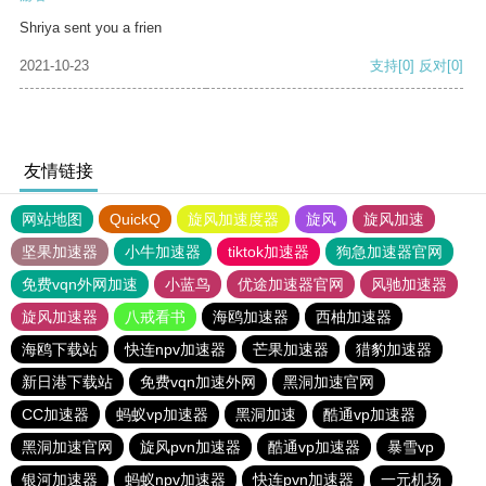
Shriya sent you a frien
2021-10-23
支持
[0]
反对
[0]
友情链接
网站地图
QuickQ
旋风加速度器
旋风
旋风加速
坚果加速器
小牛加速器
tiktok加速器
狗急加速器官网
免费vqn外网加速
小蓝鸟
优途加速器官网
风驰加速器
旋风加速器
八戒看书
海鸥加速器
西柚加速器
海鸥下载站
快连npv加速器
芒果加速器
猎豹加速器
新日港下载站
免费vqn加速外网
黑洞加速官网
CC加速器
蚂蚁vp加速器
黑洞加速
酷通vp加速器
黑洞加速官网
旋风pvn加速器
酷通vp加速器
暴雪vp
银河加速器
蚂蚁npv加速器
快连pvn加速器
一元机场