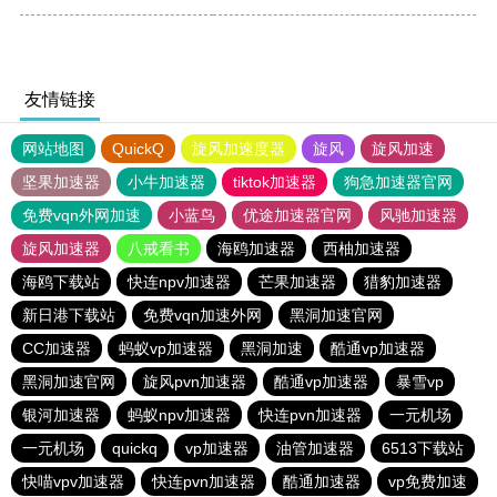
友情链接
网站地图
QuickQ
旋风加速度器
旋风
旋风加速
坚果加速器
小牛加速器
tiktok加速器
狗急加速器官网
免费vqn外网加速
小蓝鸟
优途加速器官网
风驰加速器
旋风加速器
八戒看书
海鸥加速器
西柚加速器
海鸥下载站
快连npv加速器
芒果加速器
猎豹加速器
新日港下载站
免费vqn加速外网
黑洞加速官网
CC加速器
蚂蚁vp加速器
黑洞加速
酷通vp加速器
黑洞加速官网
旋风pvn加速器
酷通vp加速器
暴雪vp
银河加速器
蚂蚁npv加速器
快连pvn加速器
一元机场
一元机场
quickq
vp加速器
油管加速器
6513下载站
快喵vpv加速器
快连pvn加速器
酷通加速器
vp免费加速