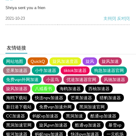
Shriya sent you a frien
2021-10-23
支持
[0]
反对
[0]
友情链接
网站地图
QuickQ
旋风加速度器
旋风
旋风加速
坚果加速器
小牛加速器
tiktok加速器
狗急加速器官网
免费vqn外网加速
小蓝鸟
优途加速器官网
风驰加速器
旋风加速器
八戒看书
海鸥加速器
西柚加速器
海鸥下载站
快连npv加速器
芒果加速器
猎豹加速器
新日港下载站
免费vqn加速外网
黑洞加速官网
CC加速器
蚂蚁vp加速器
黑洞加速
酷通vp加速器
黑洞加速官网
旋风pvn加速器
酷通vp加速器
暴雪vp
银河加速器
蚂蚁npv加速器
快连pvn加速器
一元机场