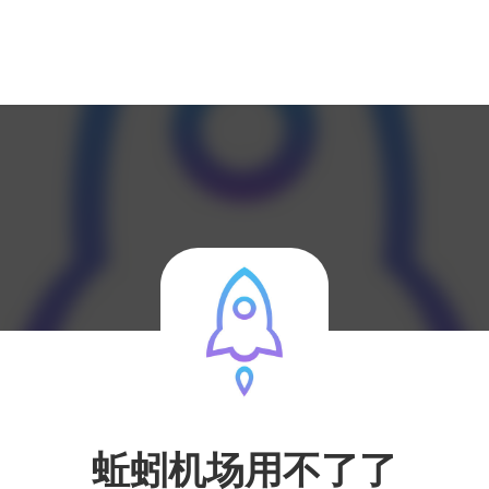
蚯蚓机场用不了了