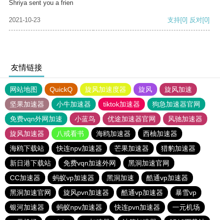
Shriya sent you a frien
2021-10-23
支持
[0]
反对
[0]
友情链接
网站地图
QuickQ
旋风加速度器
旋风
旋风加速
坚果加速器
小牛加速器
tiktok加速器
狗急加速器官网
免费vqn外网加速
小蓝鸟
优途加速器官网
风驰加速器
旋风加速器
八戒看书
海鸥加速器
西柚加速器
海鸥下载站
快连npv加速器
芒果加速器
猎豹加速器
新日港下载站
免费vqn加速外网
黑洞加速官网
CC加速器
蚂蚁vp加速器
黑洞加速
酷通vp加速器
黑洞加速官网
旋风pvn加速器
酷通vp加速器
暴雪vp
银河加速器
蚂蚁npv加速器
快连pvn加速器
一元机场